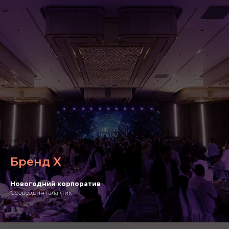
Бренд X
Новогодний корпоратив
Созвездия галактик