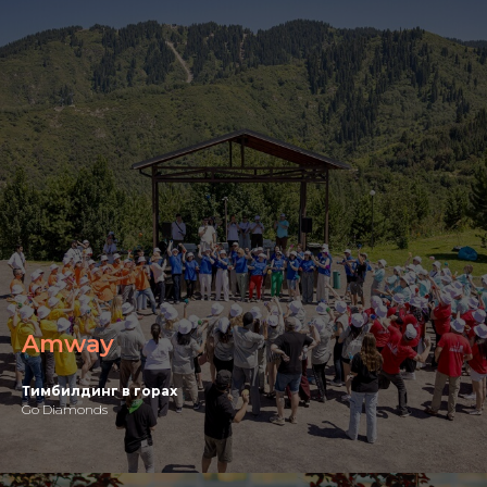
Amway
Тимбилдинг в горах
Go Diamonds