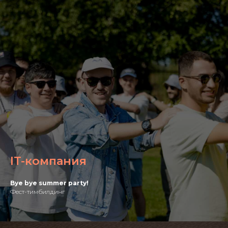
IT-компания
Bye bye summer party!
Фест-тимбилдинг