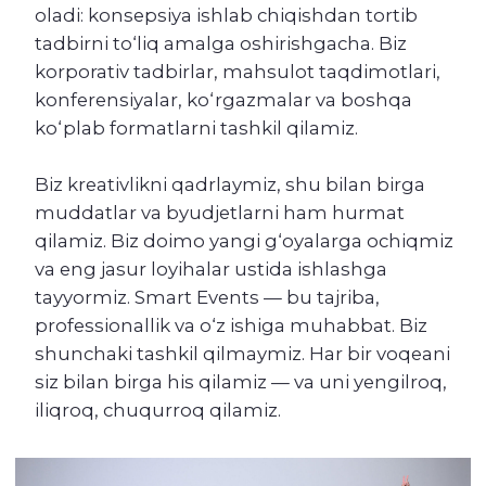
iliqroq, chuqurroq qilamiz.
Bizning event-
agentligimizni
tanlash — to‘g‘ri qaror
Bizning event-agentligimizni tanlash —
tadbiringizni sizning kutganingizdan ham
ortig‘ini qilish uchun harakat qiladigan
professionallarga ishonib topshirish degani.