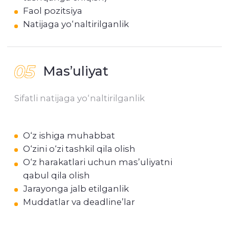
Portfolio
Kontaktlar
XIZMATLARIMIZ
Korporativ tadbirlar
Teambuildinglar
Marketing tadbirlari
BTL-tadbirlar
Reklama va promo roliklar
Forumlar va konferensiyalar
Tadbirlarni bezatish va dekor
MICE-tadbir
BIZ BILAN BOG‘LANING
+998 70 181 02 17
info@smart-events.uz