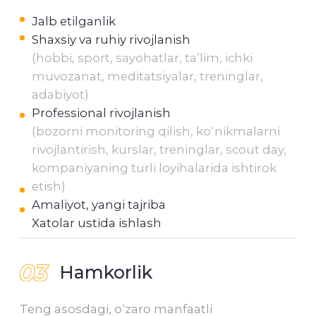
o‘ylab topamiz
+998
Tadbir byudjeti
30
30 млн.
3000 млн.