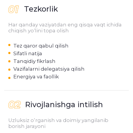
Mas’uliyat
Sifatli natijaga yo‘naltirilganlik
O‘z ishiga muhabbat
O‘zini o‘zi tashkil qila olish
O‘z harakatlari uchun mas’uliyatni
qabul qila olish
Jarayonga jalb etilganlik
Muddatlar va deadline’lar
Vazifangiz haqida
bizga ayting — biz esa
buni qanday qilib
voqeaga aylantirishni