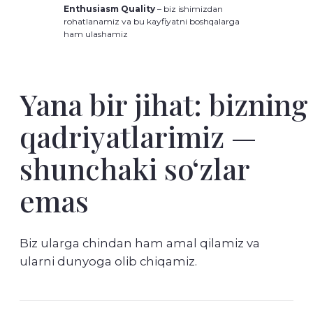
Enthusiasm Quality
– biz ishimizdan
Hamkorlik
rohatlanamiz va bu kayfiyatni boshqalarga
ham ulashamiz
Teng asosdagi, o‘zaro manfaatli
munosabatlar
Ishonch
Fikr-mulohaza
Uchta P qoidasi
(Yordam, Qo‘llab-quvvatlash,
Tushunish)
O‘zaro hurmat
G‘amxo‘rlik
Proaktivlik
Yuqori tashabbus ko‘rsatish va o‘zini
namoyon etish. Oldindan o‘ylash va harakat
qilish
Yangi g‘oyalar va harakatlar
Fikrlashdagi cheksizlik (qoliplardan
tashqariga chiqish)
Faol pozitsiya
Natijaga yo‘naltirilganlik