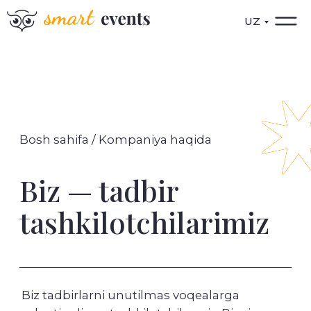
UZ
Bosh sahifa / Kompaniya haqida
Biz — tadbir
tashkilotchilarimiz
Biz tadbirlarni unutilmas voqealarga
aylantiradigan tashkilotchilarmiz. Bizning
mijozlarimiz — tadbirning har bir detali
mayda jihatlarigacha puxta o‘ylangan bo‘lishi
muhim bo‘lgan brendlardir. Va biz har bir
loyiha alohida, noyob va yodda qolarli bo‘lishi
uchun ishlaymiz.