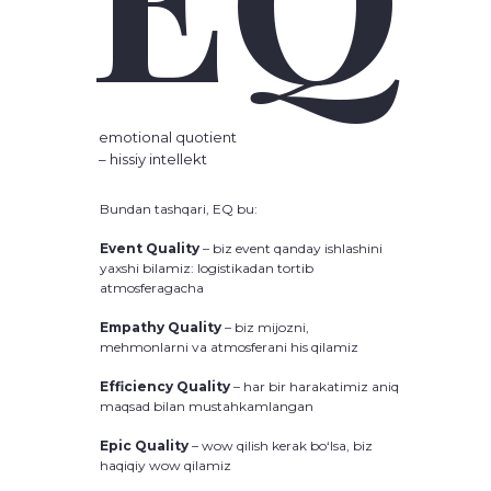
Sifatli natija
Tanqidiy fikrlash
Vazifalarni delegatsiya qilish
Energiya va faollik
Rivojlanishga intilish
emotional quotient
– hissiy intellekt
Uzluksiz o‘rganish va doimiy yangilanib
borish jarayoni
Bundan tashqari, EQ bu:
Jalb etilganlik
Event Quality
– biz event qanday ishlashini
Shaxsiy va ruhiy rivojlanish
yaxshi bilamiz: logistikadan tortib
(hobbi, sport, sayohatlar, ta’lim, ichki
atmosferagacha
muvozanat, meditatsiyalar, treninglar,
adabiyot)
Empathy Quality
– biz mijozni,
Professional rivojlanish
mehmonlarni va atmosferani his qilamiz
(bozorni monitoring qilish, ko‘nikmalarni
rivojlantirish, kurslar, treninglar, scout day,
Efficiency Quality
– har bir harakatimiz aniq
kompaniyaning turli loyihalarida ishtirok
maqsad bilan mustahkamlangan
etish)
Amaliyot, yangi tajriba
Epic Quality
– wow qilish kerak bo‘lsa, biz
Xatolar ustida ishlash
haqiqiy wow qilamiz