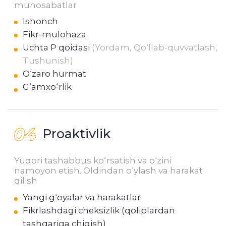
Yuborish
BIZ HAQIMIZDA
Kompaniya haqida
Xizmatlar