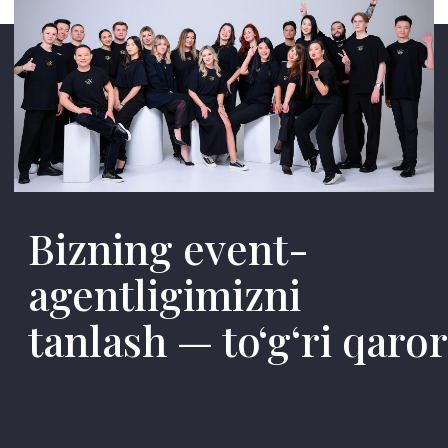
Keling, yorqin voqealarni birgalikda yarataylik!
01
Tajriba va professionallik
Individual yo
Biz yirik brendlar bilan ishlaymiz va
Har bir jamoa o‘ziga
hammasini eng yuqori darajada
biz istaklaringizni d
bajarish qanchalik muhimligini
tinglaymiz va jamo
yaxshi tushunamiz. Mutaxassislarimiz
qiziqishlari hamda x
sizning g‘oyangizni haqiqatga
maksimal darajada 
aylantirishni biladi va buni maksimal
dastur ishlab chiqa
fidoyilik bilan amalga oshiradi.