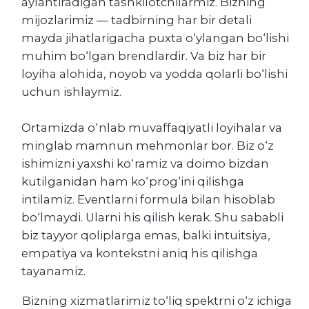
Ortamizda o‘nlab muvaffaqiyatli loyihalar va
minglab mamnun mehmonlar bor. Biz o‘z
ishimizni yaxshi ko‘ramiz va doimo bizdan
kutilganidan ham ko‘prog‘ini qilishga
intilamiz. Eventlarni formula bilan hisoblab
bo‘lmaydi. Ularni his qilish kerak. Shu sababli
biz tayyor qoliplarga emas, balki intuitsiya,
empatiya va kontekstni aniq his qilishga
tayanamiz.
Bizning xizmatlarimiz to‘liq spektrni o‘z ichiga
oladi: konsepsiya ishlab chiqishdan tortib
tadbirni to‘liq amalga oshirishgacha. Biz
korporativ tadbirlar, mahsulot taqdimotlari,
konferensiyalar, ko‘rgazmalar va boshqa
ko‘plab formatlarni tashkil qilamiz.
Biz kreativlikni qadrlaymiz, shu bilan birga
muddatlar va byudjetlarni ham hurmat
qilamiz. Biz doimo yangi g‘oyalarga ochiqmiz
va eng jasur loyihalar ustida ishlashga
tayyormiz. Smart Events — bu tajriba,
professionallik va o‘z ishiga muhabbat. Biz
shunchaki tashkil qilmaymiz. Har bir voqeani
siz bilan birga his qilamiz — va uni yengilroq,