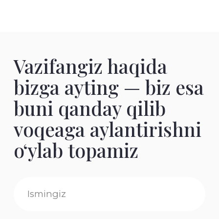
Manzil:
Toshkent, Bog'ibuston ko'chasi, 186-188
Biz bilan bog‘laning
Maxfiylik siyosati
Sayt ishlab chiqish
ZERO.STUDIO
© 2026 Barcha huquqlar himoyalangan