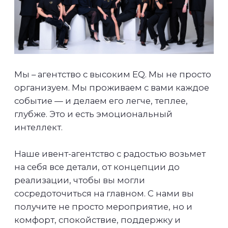
и других событий – это наша страсть. Мы
знаем, как важно для вас создать
правильное впечатление о бренде, и
готовы превратить ваши идеи в
реальность.
Сегодня среди наших клиентов
крупнейшие компании Казахстана и
международные бренды. Мы гордимся их
доверием и всегда стремимся сделать
больше, чем от нас ожидают.
Мы чувствуем ивенты. Понимаем людей.
Строим доверие.
Подробнее о компании
Подкаст