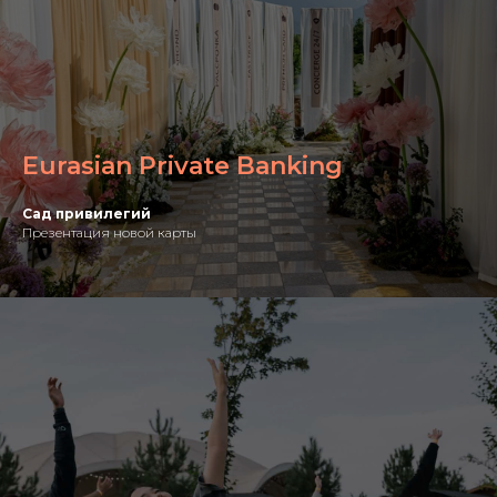
Смотреть все кейсы
Eurasian Private Banking
Сад привилегий
Презентация новой карты
Наши услуги
Event-агентство Smart Events занимается
организацией и проведением
мероприятий любого формата в Алматы и
Казахстане.