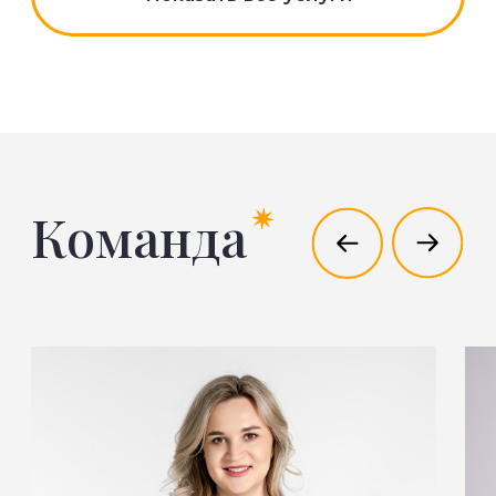
Корпоративные мероприятия
Тимбилдинги
Маркетинговые мероприятия
BTL-мероприятия
Рекламные и промо ролики
Форумы и конференции
Оформление и декор мероприятий
MICE-мероприятие
СВЯЖИТЕСЬ С НАМИ
+998 70 181 02 17
info@smart-events.uz
Адрес:
Ташкент, ул. Богибустон,
д. 186-188