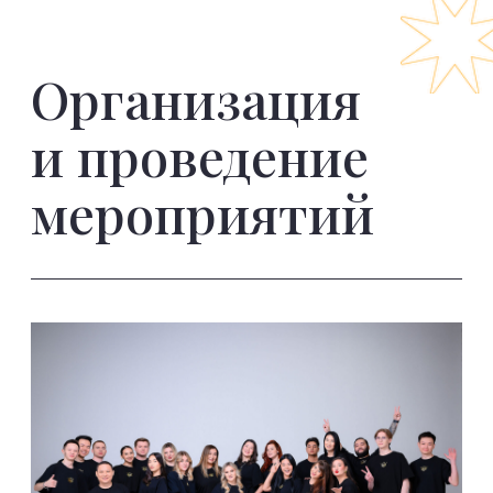
Мы – агентство с высоким EQ. Мы не просто
организуем. Мы проживаем с вами каждое
событие — и делаем его легче, теплее,
глубже. Это и есть эмоциональный
интеллект.
Наше ивент-агентство с радостью возьмет
на себя все детали, от концепции до
реализации, чтобы вы могли
сосредоточиться на главном. С нами вы
получите не просто мероприятие, но и
комфорт, спокойствие, поддержку и
понимание.
Организация масштабных корпоративных
мероприятий, презентаций, конференций