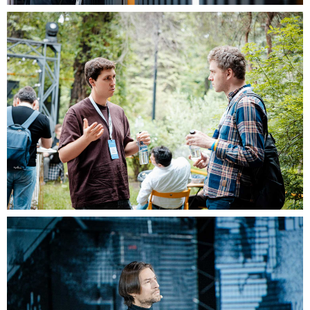
BIZ HAQIMIZDA
Kompaniya haqida
Xizmatlar
Portfolio
Kontaktlar
XIZMATLARIMIZ
Korporativ tadbirlar
Teambuildinglar